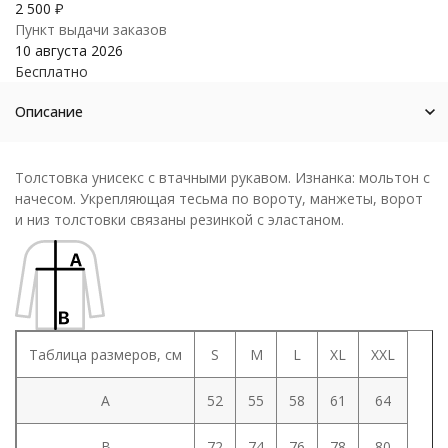
2 500
₽
Пункт выдачи заказов
10 августа 2026
Бесплатно
Описание
Толстовка унисекс с втачными рукавом. Изнанка: мольтон с
начесом. Укрепляющая тесьма по вороту, манжеты, ворот
и низ толстовки связаны резинкой с эластаном.
Таблица размеров, см
S
M
L
XL
XXL
A
52
55
58
61
64
B
72
74
76
78
80