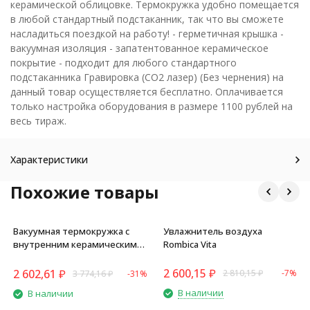
керамической облицовке. Термокружка удобно помещается
в любой стандартный подстаканник, так что вы сможете
насладиться поездкой на работу! - герметичная крышка -
вакуумная изоляция - запатентованное керамическое
покрытие - подходит для любого стандартного
подстаканника Гравировка (CO2 лазер) (Без чернения) на
данный товар осуществляется бесплатно. Оплачивается
только настройка оборудования в размере 1100 рублей на
весь тираж.
Характеристики
Похожие товары
Вакуумная термокружка с
Увлажнитель воздуха
внутренним керамическим
Rombica Vita
покрытием Coffee Express,
360 мл, синий
2 600,15
₽
2 602,61
₽
2 810,15
₽
-7%
3 774,16
₽
-31%
В наличии
В наличии