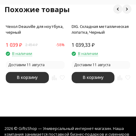
Похожие товары
Чехол Deauville для ноутбука,
DIG. Складная металлическая
черный
лопатка, Черный
1 039
₽
1 039,33
₽
2 454
₽
-58%
В наличии
В наличии
Доставим 11 августа
Доставим 11 августа
В корзину
В корзину
2026 © GiftsShop — Универсальный интернет-магазин. Наша
компания занимается поставкой бизнес-подарков и сувениров