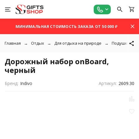
МИНИМАЛЬНАЯ СТОИМОСТЬ ЗАКАЗА ОТ 50 000 ₽
Главная
Отдых
Для отдыха на природе
Подушки под
Дорожный набор onBoard,
черный
Бренд:
Indivo
Артикул:
2609.30