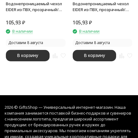
Водонепроницаемый чехол
Водонепроницаемый чехол
EIDER из ПВХ, прозрачный/
EIDER из ПВХ, прозрачный/
желтый
королевский синий
105,93
₽
105,93
₽
В наличии
В наличии
Доставим 8 августа
Доставим 8 августа
В корзину
В корзину
2026 © GiftsShop — Универсальный интернет-магазин. Наша
компания занимается поставкой бизнес-подарков и сувениров
с нанесением логотипа, предлагая широкий ассортимент
продукции: от брендированных ручек и кружек до
премиальных аксессуаров. Мы помогаем компаниям укреплять
их имидж, создавая уникальные корпоративные подарки для