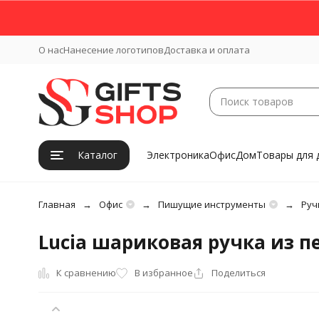
О нас
Нанесение логотипов
Доставка и оплата
Каталог
Электроника
Офис
Дом
Товары для 
Главная
Офис
Пишущие инструменты
Руч
Lucia шариковая ручка из п
К сравнению
В избранное
Поделиться