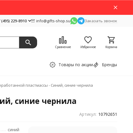
 (495) 229-8910
info@gifts-shop.su
Заказать звонок
Сравнение
Избранное
Корзина
Товары по акции
Бренды
еработанной пластмассы - Синий, синие чернила
ний, синие чернила
Артикул:
10792651
синий