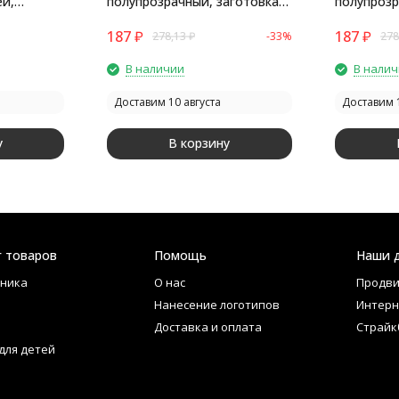
й,
полупрозрачный, заготовка
полупрозр
шара 6 см, цвет 13
шара 6 см,
187
₽
187
₽
278,13
₽
-33%
278
В наличии
В нали
Доставим 10 августа
Доставим 1
у
В корзину
г товаров
Помощь
Наши 
ника
О нас
Продви
Нанесение логотипов
Интерн
Доставка и оплата
Страйк
для детей