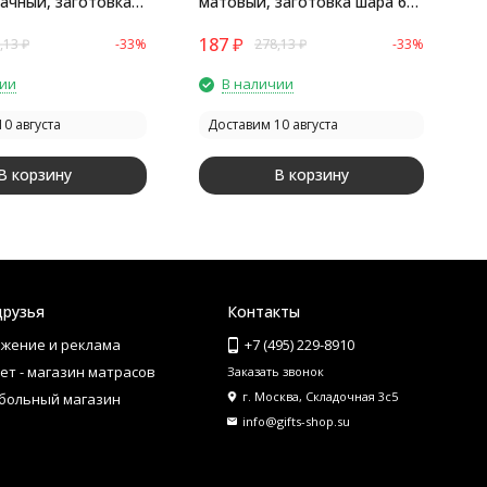
ачный, заготовка
матовый, заготовка шара 6
м
 цвет 21
см, цвет 62
с
187
₽
1
,13
₽
-33%
278,13
₽
-33%
чии
В наличии
0 августа
Доставим 10 августа
В корзину
В корзину
друзья
Контакты
жение и реклама
+7 (495) 229-8910
ет - магазин матрасов
Заказать звонок
г. Москва, Складочная 3с5
больный магазин
info@gifts-shop.su