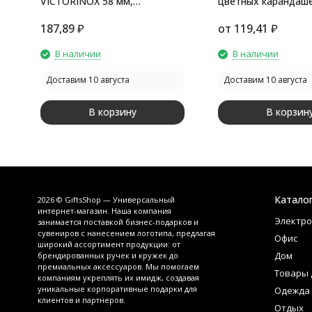
VICTORINOX 58 мм,
цветных карандаше
пластиковая, синяя
точилка, раскраска
187,89
₽
от
119,41
₽
В наличии
В наличии
Доставим 10 августа
Доставим 10 августа
В корзину
В корзин
Катало
2026 © GiftsShop — Универсальный
интернет-магазин. Наша компания
Электро
занимается поставкой бизнес-подарков и
сувениров с нанесением логотипа, предлагая
Офис
широкий ассортимент продукции: от
Дом
брендированных ручек и кружек до
премиальных аксессуаров. Мы помогаем
Товары 
компаниям укреплять их имидж, создавая
уникальные корпоративные подарки для
Одежда
клиентов и партнеров.
Отдых