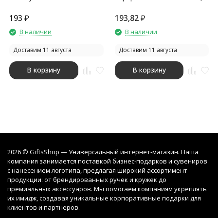
переработанного материала,
серый
зеленый
193
₽
193,82
₽
В наличии
В наличии
Доставим 11 августа
Доставим 11 августа
В корзину
В корзину
2026 © GiftsShop — Универсальный интернет-магазин. Наша
компания занимается поставкой бизнес-подарков и сувениров
с нанесением логотипа, предлагая широкий ассортимент
продукции: от брендированных ручек и кружек до
премиальных аксессуаров. Мы помогаем компаниям укреплять
их имидж, создавая уникальные корпоративные подарки для
клиентов и партнеров.