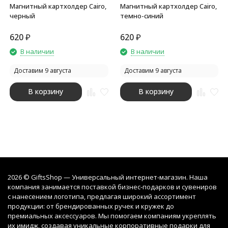
Магнитный картхолдер Cairo,
Магнитный картхолдер Cairo,
черный
темно-синий
620
₽
620
₽
В наличии
В наличии
Доставим 9 августа
Доставим 9 августа
В корзину
В корзину
2026 © GiftsShop — Универсальный интернет-магазин. Наша
компания занимается поставкой бизнес-подарков и сувениров
с нанесением логотипа, предлагая широкий ассортимент
продукции: от брендированных ручек и кружек до
премиальных аксессуаров. Мы помогаем компаниям укреплять
их имидж, создавая уникальные корпоративные подарки для