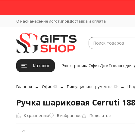
О нас
Нанесение логотипов
Доставка и оплата
Каталог
Электроника
Офис
Дом
Товары для 
Главная
Офис
Пишущие инструменты
Шар
Ручка шариковая Cerruti 1881
К сравнению
В избранное
Поделиться