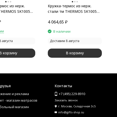
рмос из нерж.
Кружка-термос из нерж.
Ш
 THERMOS SK1005
стали тм THERMOS SK1005
J
RCMB 0.47L
R
₽
4
4 064,65
₽
ч
чии
В наличии
 августа
Доставим 8 августа
В корзину
В корзину
друзья
Контакты
жение и реклама
+7 (495) 229-8910
ет - магазин матрасов
Заказать звонок
г. Москва, Складочная 3с5
больный магазин
info@gifts-shop.su