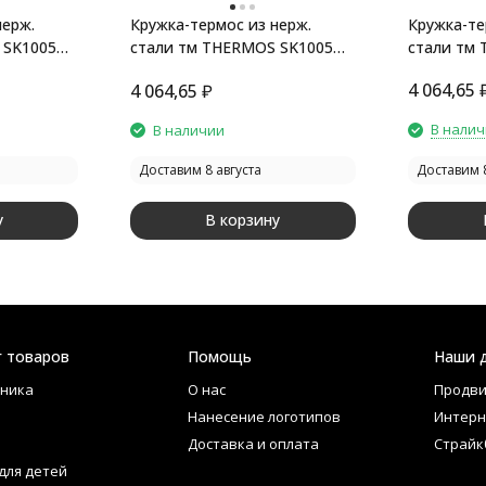
нерж.
Кружка-термос из нерж.
Кружка-те
 SK1005
стали тм THERMOS SK1005
стали тм
AG 0.47L
MB 0.47L
4 064,65
4 064,65
₽
В нали
В наличии
Доставим 8 августа
Доставим 8
у
В корзину
г товаров
Помощь
Наши 
ника
О нас
Продви
Нанесение логотипов
Интерн
Доставка и оплата
Страйк
для детей