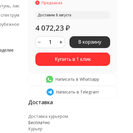
Предзаказ
атунь, лак
спектрум
Доставим 8 августа
рубежное
4 072,23
₽
В корзину
изделие
Написать в Whatsapp
Написать в Telegram
Доставка курьером
Бесплатно
Курьер