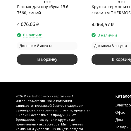
Рюкзак для ноутбука 15.6
Кружка-термос из 
7560, синий
стали тм THERMOS
MS 0.47L
4 076,06
₽
4 064,67
₽
В наличии
В наличии
Доставим 8 августа
Доставим 8 августа
В корзину
В корзин
Катало
2026 © GiftsShop — Универсальный
интернет-магазин. Наша компания
Электро
занимается поставкой бизнес-подарков и
сувениров с нанесением логотипа, предлагая
Офис
широкий ассортимент продукции: от
Дом
брендированных ручек и кружек до
премиальных аксессуаров. Мы помогаем
Товары 
компаниям укреплять их имидж, создавая