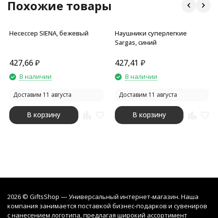
Похожие товары
Несессер SIENA, бежевый
Наушники суперлегкие
Sargas, синий
427,66
₽
427,41
₽
В наличии
В наличии
Доставим 11 августа
Доставим 11 августа
В корзину
В корзину
2026 © GiftsShop — Универсальный интернет-магазин. Наша
компания занимается поставкой бизнес-подарков и сувениров
с нанесением логотипа, предлагая широкий ассортимент